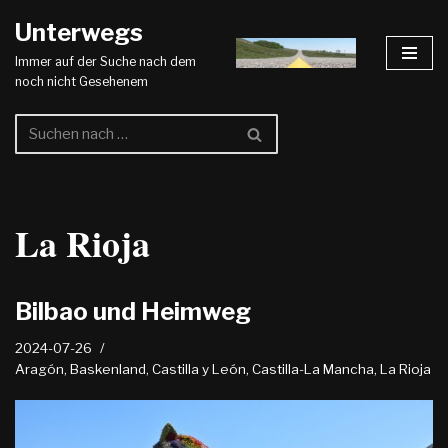
Unterwegs
Zum
Immer auf der Suche nach dem
Inhalt
noch nicht Gesehenem
springen
La Rioja
Bilbao und Heimweg
2024-07-26
Aragón
,
Baskenland
,
Castilla y León
,
Castilla-La Mancha
,
La Rioja