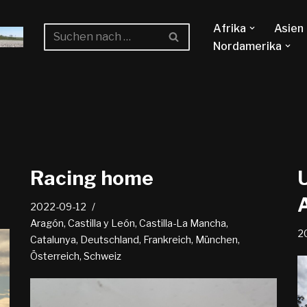
Afrika
Asien
Nordamerika
Racing home
2022-09-12
Aragón
,
Castilla y León
,
Castilla-La Mancha
,
2
Catalunya
,
Deutschland
,
Frankreich
,
München
,
Österreich
,
Schweiz