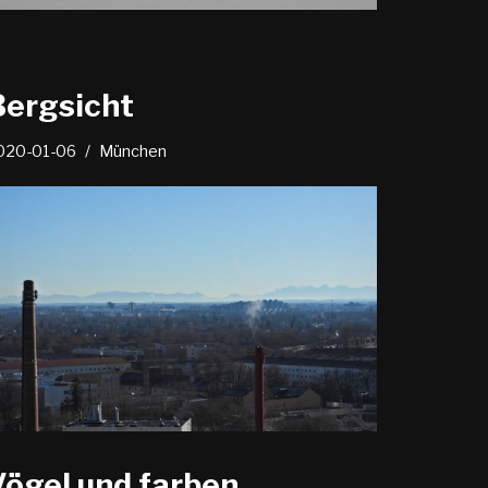
Bergsicht
020-01-06
München
Vögel und farben