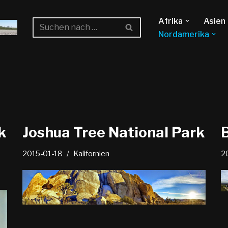
Afrika
Asien
Nordamerika
k
Joshua Tree National Park
B
2015-01-18
Kalifornien
2