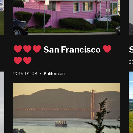
San Francisco
S
2
2015-01-08
Kalifornien