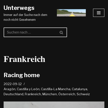
Unterwegs
Zum
Immer auf der Suche nach dem
Inhalt
noch nicht Gesehenem
springen
Frankreich
Racing home
2022-09-12
Aragón
,
Castilla y León
,
Castilla-La Mancha
,
Catalunya
,
Deutschland
,
Frankreich
,
München
,
Österreich
,
Schweiz