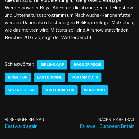
Alles ist schon in Vorbereitung für die große, dreitägige
Werbeshow der Royal Air Force, die ab morgen mit Flugshow
und Unterhaltungsprogramm um Nachwuchs-Kanonenfutter
werben. Daher also die ständigen Helikopterflüge! Mal sehen,
wie das morgen wird, Mittags soll eine Airshow stattfinden.
Bei über 20 Grad, sagt der Wetterbericht!
Schlagwörter:
BIRLING GAP
BOGNOR REGIS
BRIGHTON
EASTBOURNE
PORTSMOUTH
SEVEN SISTERS
SOUTHAMPTON
WORTHING
VORHERIGER BEITRAG
NÄCHSTER BEITRAG
Eastward again
Farewell, European Britain