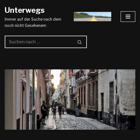
Unterwegs
Zum
Immer auf der Suche nach dem
Inhalt
noch nicht Gesehenem
springen