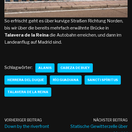
So erfrischt geht es über kurvige Straßen Richtung Norden,
bis wir über die bereits mehrfach erwähnte Brücke in
Talavera de la Reina
die Autobahn erreichen, und dann im
Landeanflug auf Madrid sind.
Schlagwörter:
ALANIS
CABEZA DE BUEY
HERRERA DEL DUQUE
RÍO GUADIANA
SANCTI SPÍRITUS
TALAVERA DE LA REINA
VORHERIGER BEITRAG
NÄCHSTER BEITRAG
Down by the riverfront
Statische Gewitterzelle über