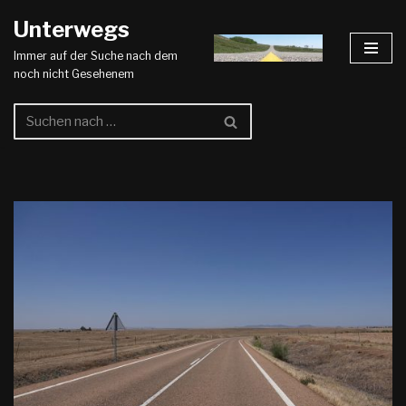
Unterwegs
Zum
Immer auf der Suche nach dem
Inhalt
noch nicht Gesehenem
springen