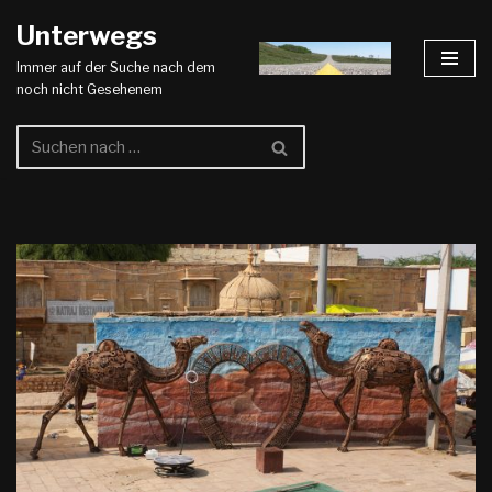
Unterwegs
Zum
Immer auf der Suche nach dem
Inhalt
noch nicht Gesehenem
springen