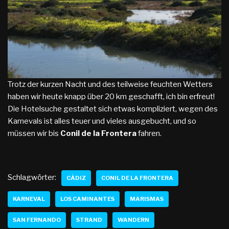
Trotz der kurzen Nacht und des teilweise feuchten Wetters
haben wir heute knapp über 20 km geschafft, ich bin erfreut!
Die Hotelsuche gestaltet sich etwas kompliziert, wegen des
Karnevals ist alles teuer und vieles ausgebucht, und so
müssen wir bis
Conil de la Frontera
fahren.
Schlagwörter:
CÁDIZ
CONIL DE LA FRONTERA
KARNEVAL
LOS CAMINANTES
MARISMAS
SAN FERNANDO
STRAND
WANDERN