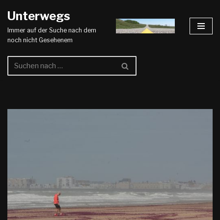
Unterwegs
Zum
Immer auf der Suche nach dem
Inhalt
noch nicht Gesehenem
springen