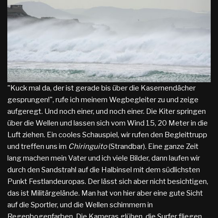
"Kuck mal da, der ist gerade bis über die Kasernendächer
gesprungen!", rufe ich meinem Wegbegleiter zu und zeige
aufgeregt. Und noch einer, und noch einer. Die Kiter springen
über die Wellen und lassen sich vom Wind 15, 20 Meter in die
Luft ziehen. Ein cooles Schauspiel, wir rufen den Begleittrupp
und treffen uns im
Chiringuito
(Strandbar). Eine ganze Zeit
lang machen mein Vater und ich viele Bilder, dann laufen wir
durch den Sandstrahl auf die Halbinsel mit dem südlichsten
Punkt Festlandeuropas. Der lässt sich aber nicht besichtigen,
das ist Militärgelände. Man hat von hier aber eine gute Sicht
auf die Sportler, und die Wellen schimmern in
Regenbogenfarben. Die Kameras glühen, die Surfer fliegen.